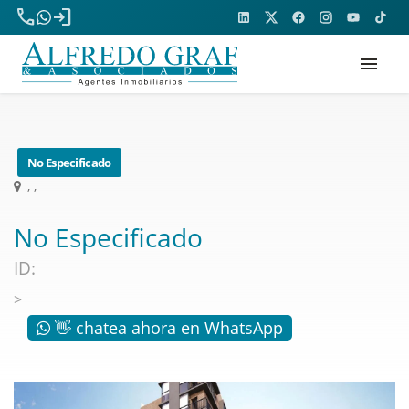
phone
login
menu
No Especificado
, ,
No Especificado
ID:
>
👋 chatea ahora en WhatsApp