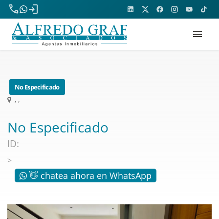
phone
login
menu
No Especificado
, ,
No Especificado
ID:
>
👋 chatea ahora en WhatsApp