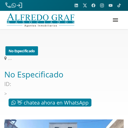
phone
login
menu
No Especificado
, ,
No Especificado
ID:
>
👋 chatea ahora en WhatsApp