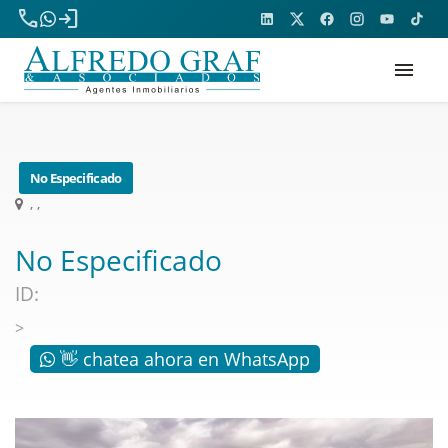
phone
login
menu
No Especificado
, ,
No Especificado
ID:
>
👋 chatea ahora en WhatsApp