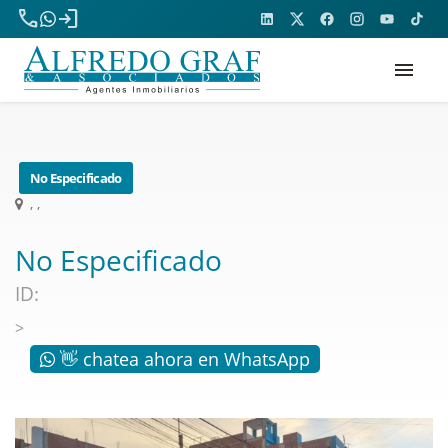
phone
login
menu
No Especificado
, ,
No Especificado
ID:
>
👋 chatea ahora en WhatsApp