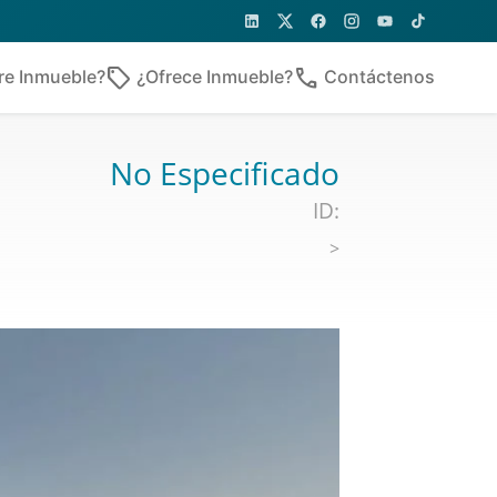
sell
phone
re Inmueble?
¿Ofrece Inmueble?
Contáctenos
No Especificado
ID:
>