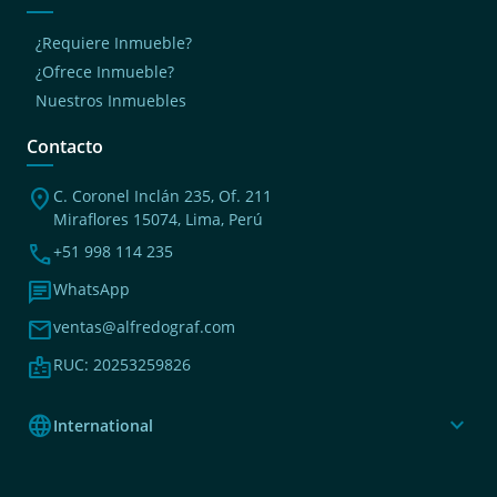
¿Requiere Inmueble?
¿Ofrece Inmueble?
Nuestros Inmuebles
Contacto
location_on
C. Coronel Inclán 235, Of. 211
Miraflores 15074, Lima, Perú
phone
+51 998 114 235
chat
WhatsApp
mail
ventas@alfredograf.com
badge
RUC: 20253259826
language
expand_more
International