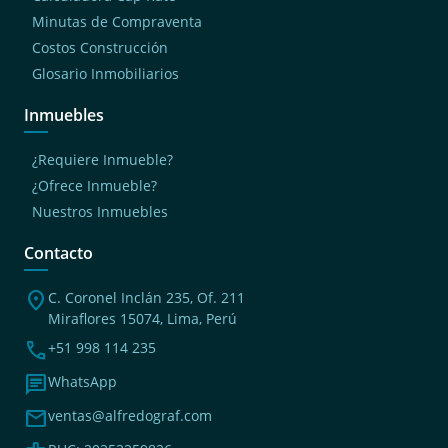
Minutas de Compraventa
Costos Construcción
Glosario Inmobiliarios
Inmuebles
¿Requiere Inmueble?
¿Ofrece Inmueble?
Nuestros Inmuebles
Contacto
location_on
C. Coronel Inclán 235, Of. 211
Miraflores 15074, Lima, Perú
phone
+51 998 114 235
chat
WhatsApp
mail
ventas@alfredograf.com