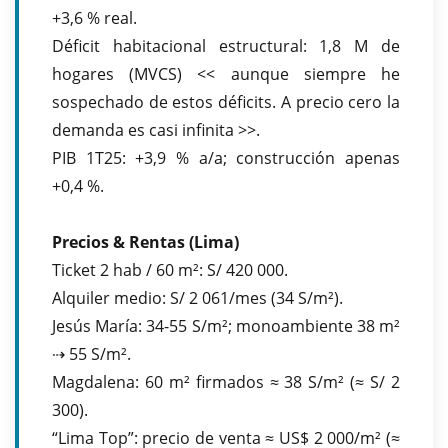
+3,6 % real.
Déficit habitacional estructural: 1,8 M de
hogares (MVCS) << aunque siempre he
sospechado de estos déficits. A precio cero la
demanda es casi infinita >>.
PIB 1T25: +3,9 % a/a; construcción apenas
+0,4 %.
Precios & Rentas (Lima)
Ticket 2 hab / 60 m²: S/ 420 000.
Alquiler medio: S/ 2 061/mes (34 S/m²).
Jesús María: 34-55 S/m²; monoambiente 38 m²
⇢ 55 S/m².
Magdalena: 60 m² firmados ≈ 38 S/m² (≈ S/ 2
300).
“Lima Top”: precio de venta ≈ US$ 2 000/m² (≈