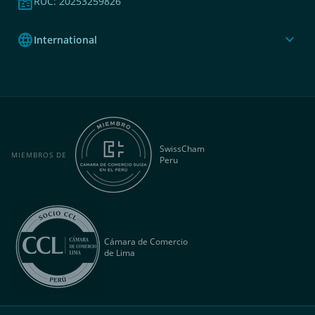
badge
RUC: 20253259826
language
expand_more
International
SwissCham
MIEMBROS DE
Peru
Cámara de Comercio
de Lima