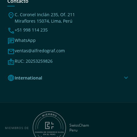
Contacto
location_on
C. Coronel Inclán 235, Of. 211
Miraflores 15074, Lima, Perú
phone
+51 998 114 235
chat
WhatsApp
mail
ventas@alfredograf.com
badge
RUC: 20253259826
language
expand_more
International
SwissCham
MIEMBROS DE
Peru