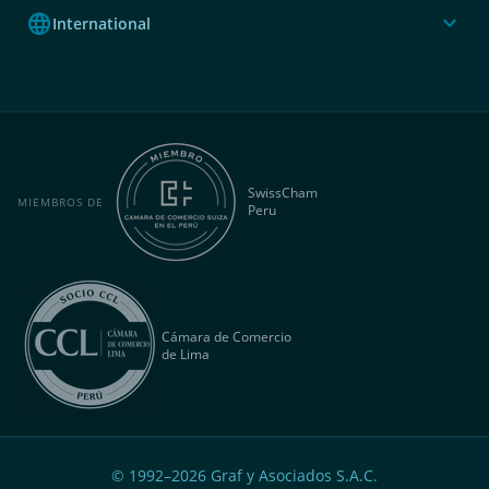
language
expand_more
International
SwissCham
MIEMBROS DE
Peru
Cámara de Comercio
de Lima
© 1992–
2026
Graf y Asociados S.A.C.