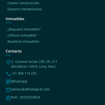
Costos Construcción
Glosario Inmobiliarios
Inmuebles
¿Requiere Inmueble?
¿Ofrece Inmueble?
Nuestros Inmuebles
Contacto
location_on
C. Coronel Inclán 235, Of. 211
Miraflores 15074, Lima, Perú
phone
+51 998 114 235
chat
WhatsApp
mail
ventas@alfredograf.com
badge
RUC: 20253259826