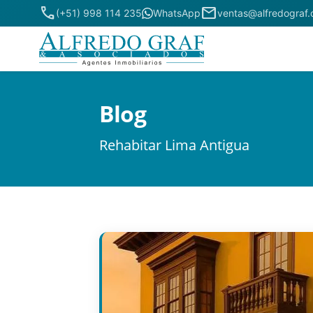
phone
mail
(+51) 998 114 235
WhatsApp
ventas@alfredograf
Blog
Rehabitar Lima Antigua