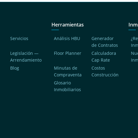
Herramientas
Inm
Servicios
Análisis HBU
Generador
¿Re
de Contratos
In
Legislación —
Floor Planner
Calculadora
Nue
Arrendamiento
Cap Rate
In
Blog
Minutas de
Costos
Compraventa
Construcción
a
Glosario
Inmobiliarios