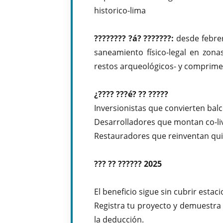
historico-lima
???????? ?á? ???????:
desde febrero
saneamiento físico-legal en zona
restos arqueológicos- y comprime e
¿???? ???é? ?? ?????
Inversionistas que convierten bal
Desarrolladores que montan co-livi
Restauradores que reinventan qu
??? ?? ?????? 2025
El beneficio sigue sin cubrir esta
Registra tu proyecto y demuestra 
la deducción.