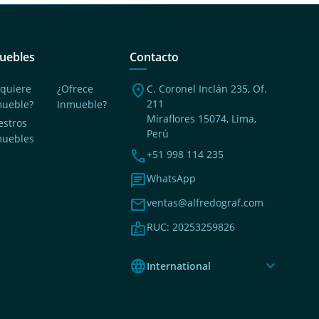
uebles
Contacto
location_on
quiere
¿Ofrece
C. Coronel Inclán 235, Of.
211
mueble?
Inmueble?
Miraflores 15074, Lima,
stros
Perú
muebles
phone
+51 998 114 235
chat
WhatsApp
mail
ventas@alfredograf.com
badge
RUC: 20253259826
language
expand_more
International