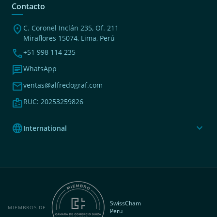
Contacto
location_on
C. Coronel Inclán 235, Of. 211
Miraflores 15074, Lima, Perú
phone
+51 998 114 235
chat
WhatsApp
mail
ventas@alfredograf.com
badge
RUC: 20253259826
language
expand_more
International
SwissCham
MIEMBROS DE
Peru