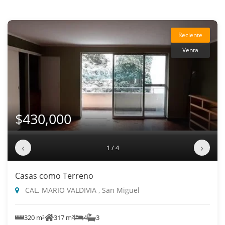
Reciente
Venta
$430,000
‹
›
1 / 4
Casas como Terreno
CAL. MARIO VALDIVIA , San Miguel
320 m²
317 m²
4
3