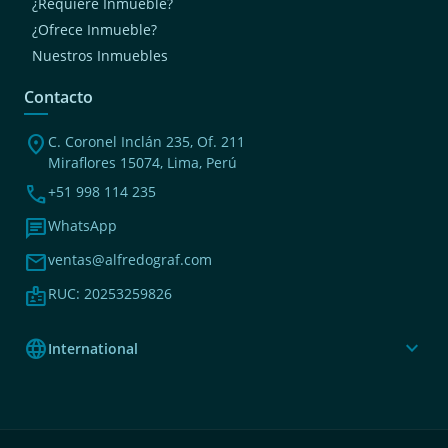
¿Requiere Inmueble?
¿Ofrece Inmueble?
Nuestros Inmuebles
Contacto
location_on
C. Coronel Inclán 235, Of. 211
Miraflores 15074, Lima, Perú
phone
+51 998 114 235
chat
WhatsApp
mail
ventas@alfredograf.com
badge
RUC: 20253259826
language
expand_more
International