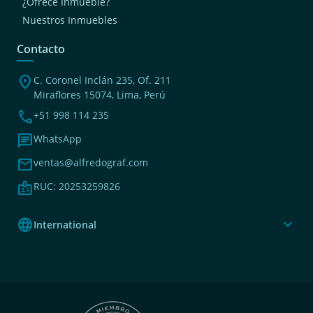
¿Ofrece Inmueble?
Nuestros Inmuebles
Contacto
location_on
C. Coronel Inclán 235, Of. 211
Miraflores 15074, Lima, Perú
phone
+51 998 114 235
chat
WhatsApp
mail
ventas@alfredograf.com
badge
RUC: 20253259826
language
expand_more
International