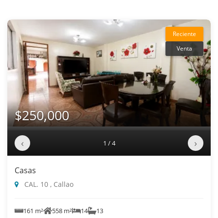
Reciente
Venta
$250,000
‹
›
1 / 4
Casas
CAL. 10 , Callao
161 m²
558 m²
14
13