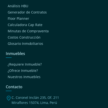
Análisis HBU
Generador de Contratos
Floor Planner
Calculadora Cap Rate
Minutas de Compraventa
Costos Construcción
Glosario Inmobiliarios
Inmuebles
¿Requiere Inmueble?
¿Ofrece Inmueble?
Nuestros Inmuebles
Contacto
location_on
C. Coronel Inclán 235, Of. 211
Miraflores 15074, Lima, Perú