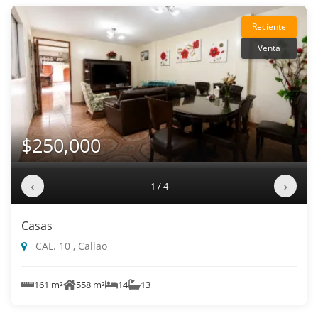
Reciente
Venta
$250,000
‹
›
1 / 4
Casas
CAL. 10 , Callao
161 m²
558 m²
14
13