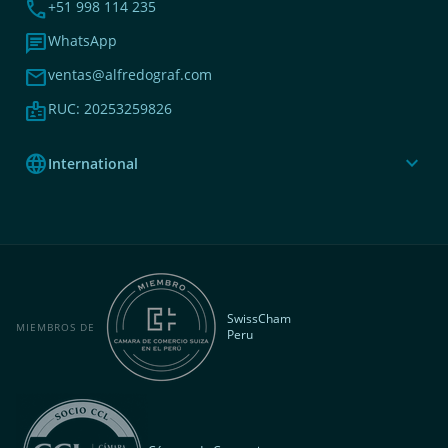
phone
+51 998 114 235
chat
WhatsApp
mail
ventas@alfredograf.com
badge
RUC: 20253259826
language
expand_more
International
SwissCham
MIEMBROS DE
Peru