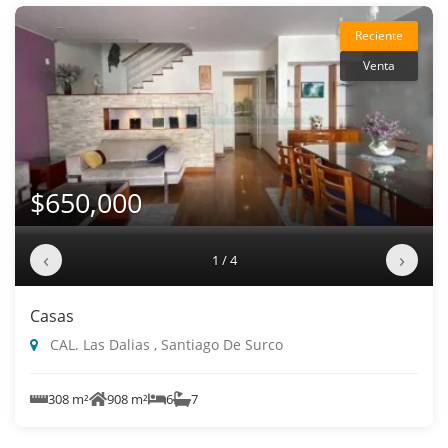
Reciente
Venta
$650,000
‹
›
1 / 4
Casas
CAL. Las Dalias , Santiago De Surco
308 m²
908 m²
6
7