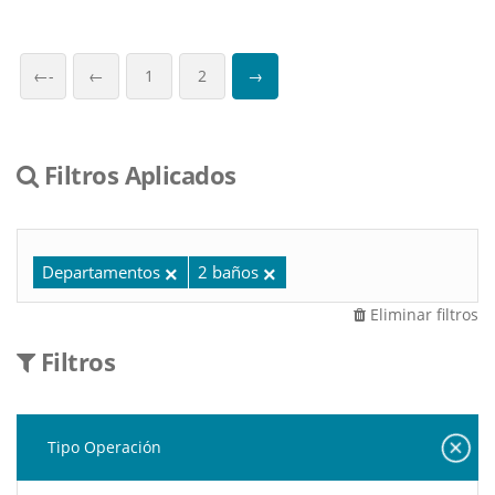
←-
←
1
2
→
Filtros Aplicados
Departamentos
2 baños
Eliminar filtros
Filtros
Tipo Operación