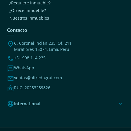
¿Requiere Inmueble?
¿Ofrece Inmueble?
Nuestros Inmuebles
Contacto
location_on
C. Coronel Inclán 235, Of. 211
Miraflores 15074, Lima, Perú
phone
+51 998 114 235
chat
WhatsApp
mail
ventas@alfredograf.com
badge
RUC: 20253259826
language
expand_more
International