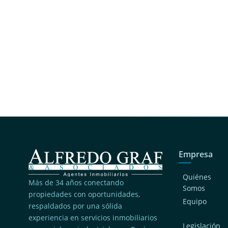
Empresa
Quiénes
Más de 34 años conectando
Somos
propiedades con oportunidades,
Equipo
respaldados por una sólida
experiencia en servicios inmobiliarios
Legislación