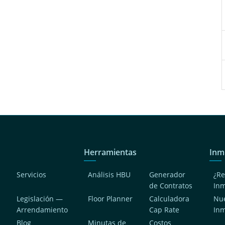
Herramientas
Inm
Servicios
Análisis HBU
Generador
¿Re
de Contratos
In
Legislación —
Floor Planner
Calculadora
Nue
Arrendamiento
Cap Rate
In
Blog
Minutas de
Costos