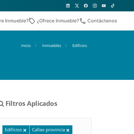
sell
phone
re Inmueble?
¿Ofrece Inmueble?
Contáctenos
Inicio
Inmuebles
Edificios
Filtros Aplicados
Edificios
Callao provincia