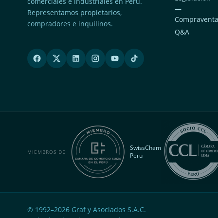
comerciales e industriales en Perú.
—
Representamos propietarios,
Compravent
compradores e inquilinos.
Q&A
SwissCham
MIEMBROS DE
Peru
© 1992–
2026
Graf y Asociados S.A.C.