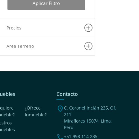
Aplicar Filtro
Precios
Area Terreno
uebles
Contacto
location_on
quiere
¿Ofrece
C. Coronel Inclán 235, Of.
211
mueble?
Inmueble?
Miraflores 15074, Lima,
stros
Perú
muebles
phone
+51 998 114 235