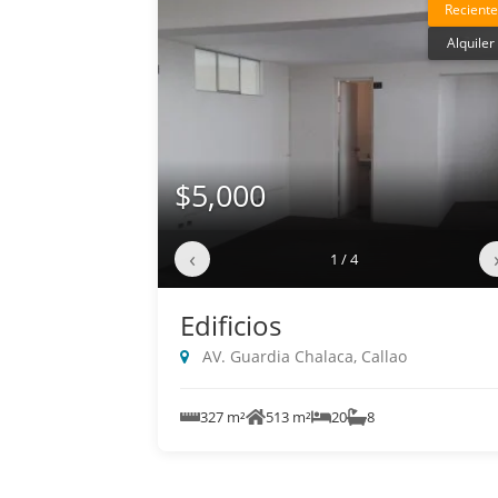
Reciente
Alquiler
$5,000
‹
1 / 4
Edificios
AV. Guardia Chalaca, Callao
327 m²
513 m²
20
8