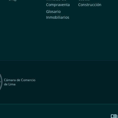
Compraventa
Construcción
a
Glosario
Inmobiliarios
Cámara de Comercio
de Lima
menu_book