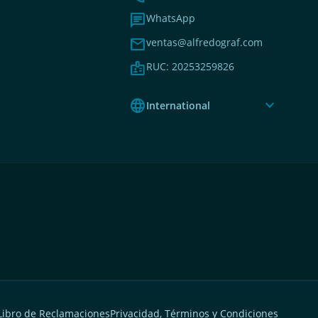
chat
WhatsApp
mail
ventas@alfredograf.com
badge
RUC: 20253259826
language
expand_more
International
Libro de Reclamaciones
Privacidad, Términos y Condiciones