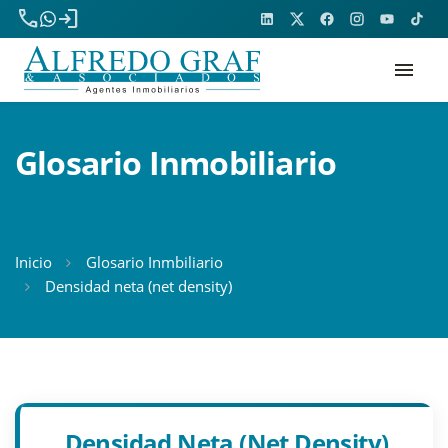
phone
login
menu
Glosario Inmobiliario
Inicio
Glosario Inmbiliario
Densidad neta (net density)
Densidad Neta (net Density)