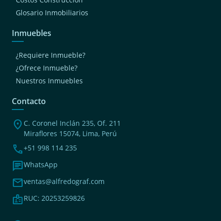
Glosario Inmobiliarios
Inmuebles
¿Requiere Inmueble?
¿Ofrece Inmueble?
Nuestros Inmuebles
Contacto
location_on
C. Coronel Inclán 235, Of. 211
Miraflores 15074, Lima, Perú
phone
+51 998 114 235
chat
WhatsApp
mail
ventas@alfredograf.com
badge
RUC: 20253259826