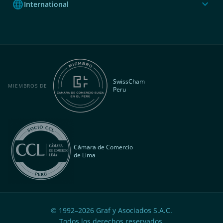
language
expand_more
International
SwissCham
MIEMBROS DE
Peru
Cámara de Comercio
de Lima
© 1992–
2026
Graf y Asociados S.A.C.
Todos los derechos reservados.