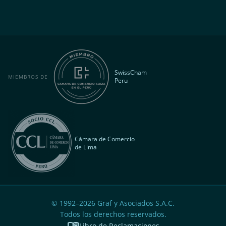
SwissCham
MIEMBROS DE
Peru
Cámara de Comercio
de Lima
© 1992–
2026
Graf y Asociados S.A.C.
Todos los derechos reservados.
menu_book
Libro de Reclamaciones