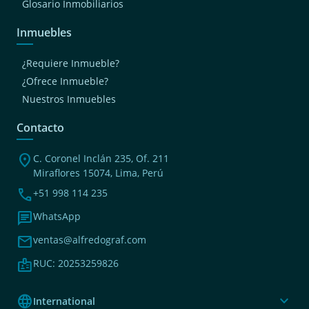
Glosario Inmobiliarios
Inmuebles
¿Requiere Inmueble?
¿Ofrece Inmueble?
Nuestros Inmuebles
Contacto
location_on
C. Coronel Inclán 235, Of. 211
Miraflores 15074, Lima, Perú
phone
+51 998 114 235
chat
WhatsApp
mail
ventas@alfredograf.com
badge
RUC: 20253259826
language
expand_more
International