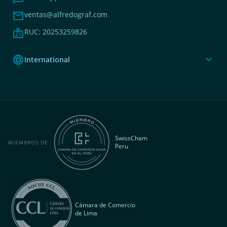
mail
ventas@alfredograf.com
badge
RUC: 20253259826
language
expand_more
International
SwissCham
MIEMBROS DE
Peru
Cámara de Comercio
de Lima