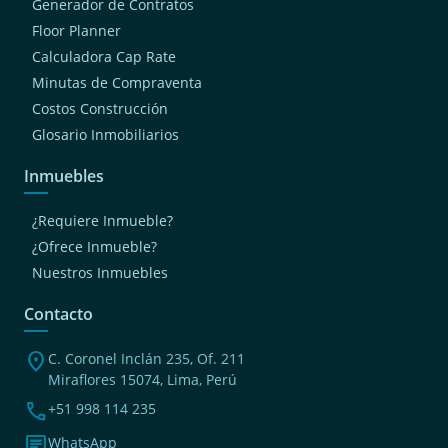
Generador de Contratos
Floor Planner
Calculadora Cap Rate
Minutas de Compraventa
Costos Construcción
Glosario Inmobiliarios
Inmuebles
¿Requiere Inmueble?
¿Ofrece Inmueble?
Nuestros Inmuebles
Contacto
location_on
C. Coronel Inclán 235, Of. 211
Miraflores 15074, Lima, Perú
phone
+51 998 114 235
chat
WhatsApp