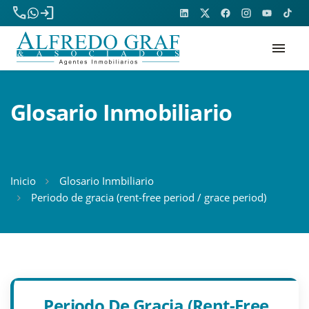
phone
login
menu
Glosario Inmobiliario
Inicio
Glosario Inmbiliario
Periodo de gracia (rent-free period / grace period)
Periodo De Gracia (rent-Free