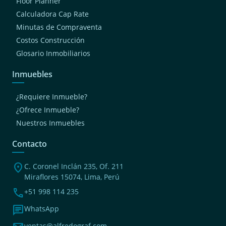
Floor Planner
Calculadora Cap Rate
Minutas de Compraventa
Costos Construcción
Glosario Inmobiliarios
Inmuebles
¿Requiere Inmueble?
¿Ofrece Inmueble?
Nuestros Inmuebles
Contacto
location_on
C. Coronel Inclán 235, Of. 211
Miraflores 15074, Lima, Perú
phone
+51 998 114 235
chat
WhatsApp
ventas@alfredograf.com