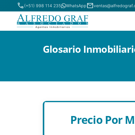
phone
mail
(+51) 998 114 235
WhatsApp
ventas@alfredograf
Glosario Inmobiliari
Precio Por M