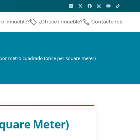
sell
phone
re Inmueble?
¿Ofrece Inmueble?
Contáctenos
 por metro cuadrado (price per square meter)
Square Meter)