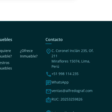
uebles
Contacto
location_on
quiere
¿Ofrece
C. Coronel Inclán 235, Of.
211
mueble?
Inmueble?
Miraflores 15074, Lima,
stros
Perú
muebles
phone
+51 998 114 235
chat
WhatsApp
mail
ventas@alfredograf.com
badge
RUC: 20253259826