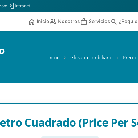
login
.com
Intranet
home
people
work
search
Inicio
Nosotros
Servicios
¿Requie
o
Inicio
Glosario Inmbiliario
Precio
etro Cuadrado (price Per 