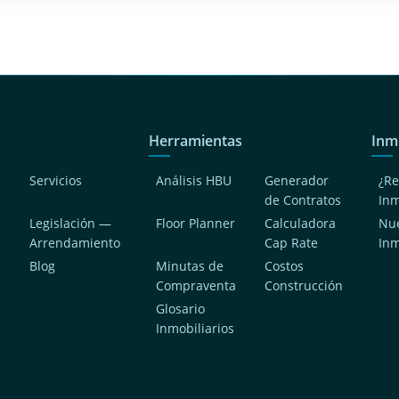
Herramientas
Inm
Servicios
Análisis HBU
Generador
¿Re
de Contratos
In
Legislación —
Floor Planner
Calculadora
Nue
Arrendamiento
Cap Rate
In
Blog
Minutas de
Costos
Compraventa
Construcción
a
Glosario
Inmobiliarios