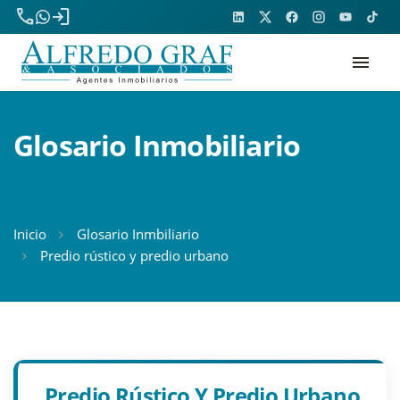
phone
login
menu
Glosario Inmobiliario
Inicio
Glosario Inmbiliario
Predio rústico y predio urbano
Predio Rústico Y Predio Urbano