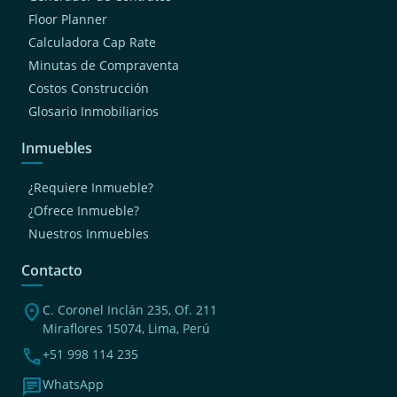
Floor Planner
Calculadora Cap Rate
Minutas de Compraventa
Costos Construcción
Glosario Inmobiliarios
Inmuebles
¿Requiere Inmueble?
¿Ofrece Inmueble?
Nuestros Inmuebles
Contacto
location_on
C. Coronel Inclán 235, Of. 211
Miraflores 15074, Lima, Perú
phone
+51 998 114 235
chat
WhatsApp