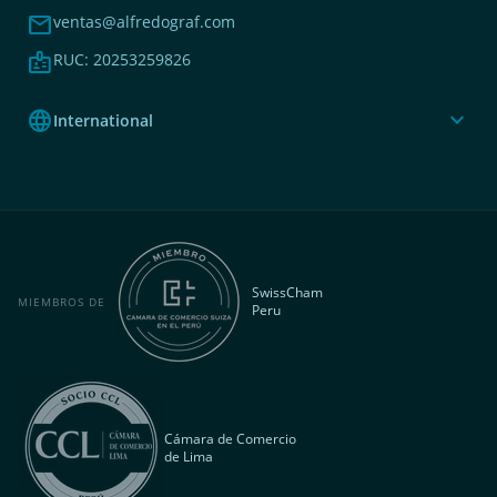
mail
ventas@alfredograf.com
badge
RUC: 20253259826
language
expand_more
International
SwissCham
MIEMBROS DE
Peru
Cámara de Comercio
de Lima