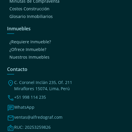
Minutas de Compraventa
Costos Construcción
Glosario Inmobiliarios
Inmuebles
¿Requiere Inmueble?
¿Ofrece Inmueble?
Nuestros Inmuebles
Contacto
location_on
C. Coronel Inclán 235, Of. 211
Miraflores 15074, Lima, Perú
phone
+51 998 114 235
chat
WhatsApp
mail
ventas@alfredograf.com
badge
RUC: 20253259826