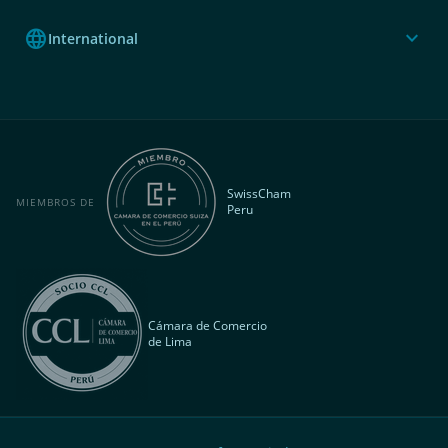
language
expand_more
International
SwissCham
MIEMBROS DE
Peru
Cámara de Comercio
de Lima