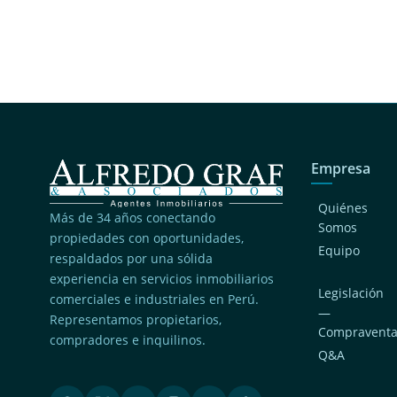
Empresa
Quiénes
Más de 34 años conectando
Somos
propiedades con oportunidades,
Equipo
respaldados por una sólida
experiencia en servicios inmobiliarios
Legislación
comerciales e industriales en Perú.
—
Representamos propietarios,
Compravent
compradores e inquilinos.
Q&A