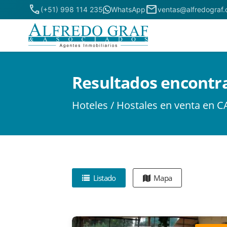
phone
mail
(+51) 998 114 235
WhatsApp
ventas@alfredograf
Resultados encontr
Hoteles / Hostales en venta en
Listado
Mapa