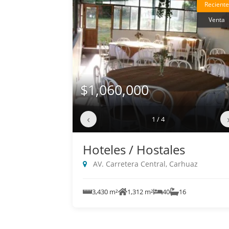
Reciente
Venta
$1,060,000
‹
1 / 4
Hoteles / Hostales
AV. Carretera Central, Carhuaz
3,430 m²
1,312 m²
40
16