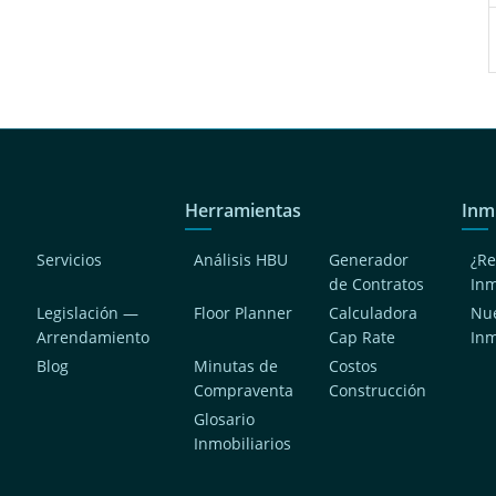
Herramientas
Inm
Servicios
Análisis HBU
Generador
¿Re
de Contratos
In
Legislación —
Floor Planner
Calculadora
Nue
Arrendamiento
Cap Rate
In
Blog
Minutas de
Costos
Compraventa
Construcción
a
Glosario
Inmobiliarios