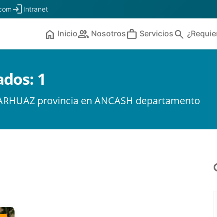
login
.com
Intranet
home
people
work
search
Inicio
Nosotros
Servicios
¿Requie
ados:
1
 CARHUAZ provincia en ANCASH departamento