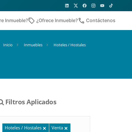
sell
phone
re Inmueble?
¿Ofrece Inmueble?
Contáctenos
Inicio
Inmuebles
Hoteles / Hostales
Filtros Aplicados
Hoteles / Hostales
Venta