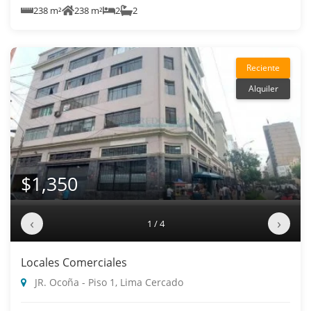
238 m²
238 m²
2
2
Reciente
Alquiler
$1,350
‹
›
1 / 4
Locales Comerciales
JR. Ocoña - Piso 1, Lima Cercado