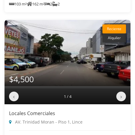
103 m²
162 m²
2
2
Reciente
Alquiler
$4,500
‹
›
1 / 4
Locales Comerciales
AV. Trinidad Moran - Piso 1, Lince