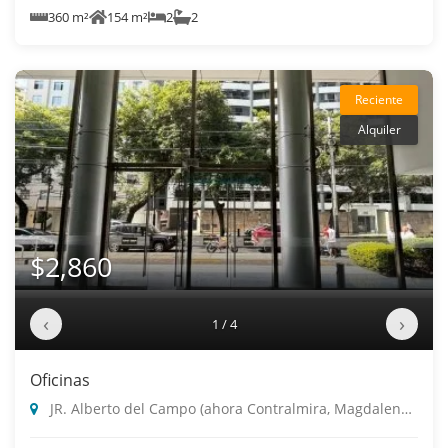
360 m²
154 m²
2
2
Reciente
Alquiler
$2,860
‹
›
1 / 4
Oficinas
JR. Alberto del Campo (ahora Contralmira, Magdalena Del Mar