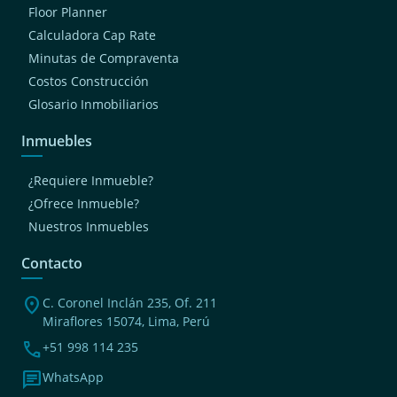
Floor Planner
Calculadora Cap Rate
Minutas de Compraventa
Costos Construcción
Glosario Inmobiliarios
Inmuebles
¿Requiere Inmueble?
¿Ofrece Inmueble?
Nuestros Inmuebles
Contacto
location_on
C. Coronel Inclán 235, Of. 211
Miraflores 15074, Lima, Perú
phone
+51 998 114 235
chat
WhatsApp