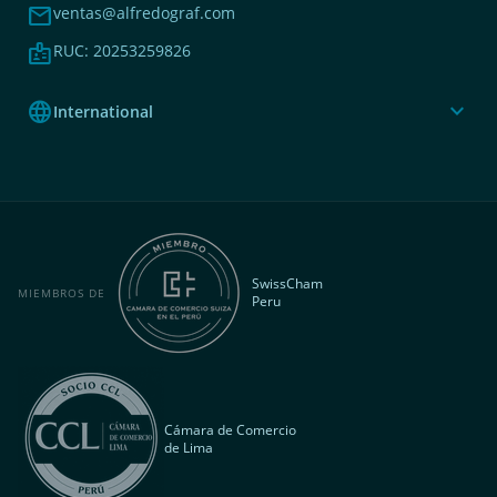
mail
ventas@alfredograf.com
badge
RUC: 20253259826
language
expand_more
International
SwissCham
MIEMBROS DE
Peru
Cámara de Comercio
de Lima