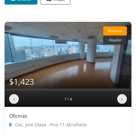
Reciente
Alquiler
$1,423
‹
›
1 / 4
Oficinas
CAL. Jose Olaya - Piso 17, Miraflores