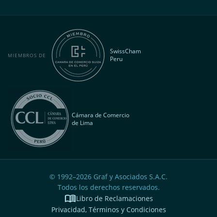
SwissCham
MIEMBROS DE
Peru
Cámara de Comercio
de Lima
© 1992–
2026
Graf y Asociados S.A.C.
Todos los derechos reservados.
menu_book
Libro de Reclamaciones
Privacidad, Términos y Condiciones