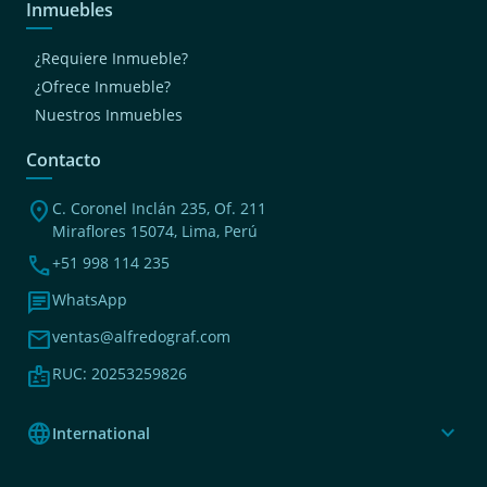
Inmuebles
¿Requiere Inmueble?
¿Ofrece Inmueble?
Nuestros Inmuebles
Contacto
location_on
C. Coronel Inclán 235, Of. 211
Miraflores 15074, Lima, Perú
phone
+51 998 114 235
chat
WhatsApp
mail
ventas@alfredograf.com
badge
RUC: 20253259826
language
expand_more
International