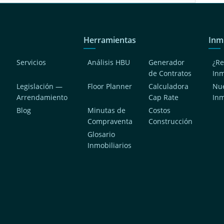
Herramientas
Inm
Servicios
Análisis HBU
Generador
¿Re
de Contratos
In
Legislación —
Floor Planner
Calculadora
Nue
Arrendamiento
Cap Rate
In
Blog
Minutas de
Costos
Compraventa
Construcción
a
Glosario
Inmobiliarios