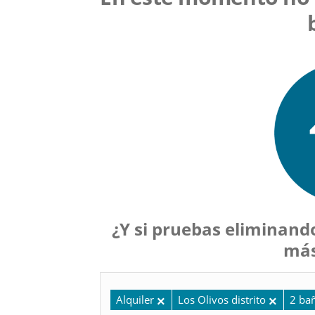
¿Y si pruebas eliminando
más
Alquiler
Los Olivos distrito
2 ba