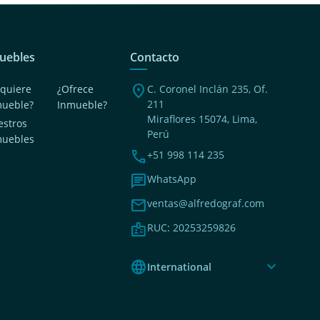
uebles
Contacto
location_on
quiere
¿Ofrece
C. Coronel Inclán 235, Of.
211
mueble?
Inmueble?
Miraflores 15074, Lima,
stros
Perú
muebles
phone
+51 998 114 235
chat
WhatsApp
mail
ventas@alfredograf.com
badge
RUC: 20253259826
language
expand_more
International