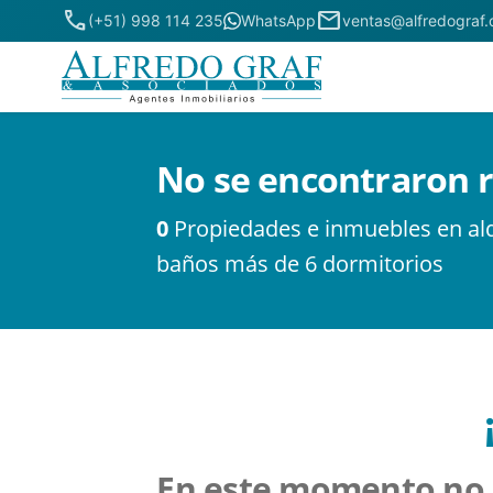
phone
mail
(+51) 998 114 235
WhatsApp
ventas@alfredograf
No se encontraron 
0
Propiedades e inmuebles en alq
baños más de 6 dormitorios
En este momento no 