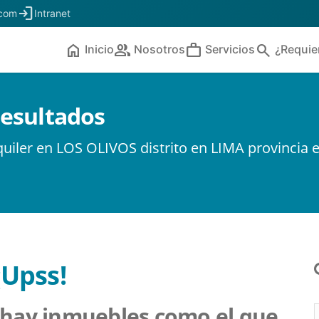
login
.com
Intranet
home
people
work
search
Inicio
Nosotros
Servicios
¿Requie
resultados
uiler en LOS OLIVOS distrito en LIMA provincia
¡Upss!
hay inmuebles como el que