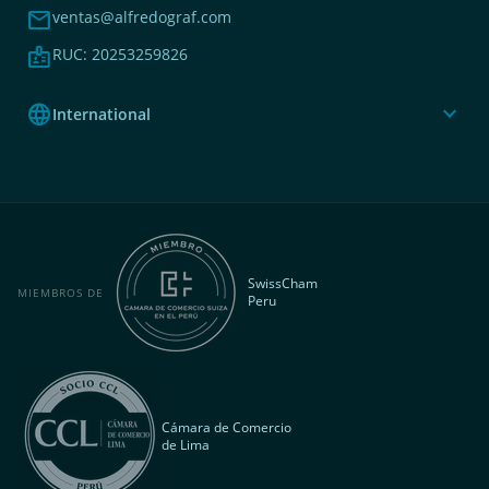
mail
ventas@alfredograf.com
badge
RUC: 20253259826
language
expand_more
International
SwissCham
MIEMBROS DE
Peru
Cámara de Comercio
de Lima