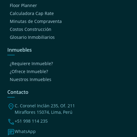
Floor Planner
Calculadora Cap Rate
Minutas de Compraventa
Costos Construcción
Glosario Inmobiliarios
Inmuebles
¿Requiere Inmueble?
¿Ofrece Inmueble?
Nuestros Inmuebles
Contacto
location_on
C. Coronel Inclán 235, Of. 211
Miraflores 15074, Lima, Perú
phone
+51 998 114 235
chat
WhatsApp