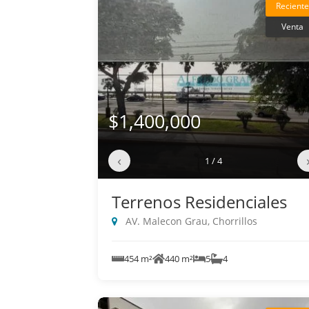
Reciente
Venta
$1,400,000
‹
1 / 4
Terrenos Residenciales
AV. Malecon Grau, Chorrillos
454 m²
440 m²
5
4