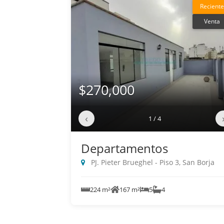
Reciente
Venta
$270,000
‹
1 / 4
Departamentos
PJ. Pieter Brueghel - Piso 3, San Borja
224 m²
167 m²
5
4