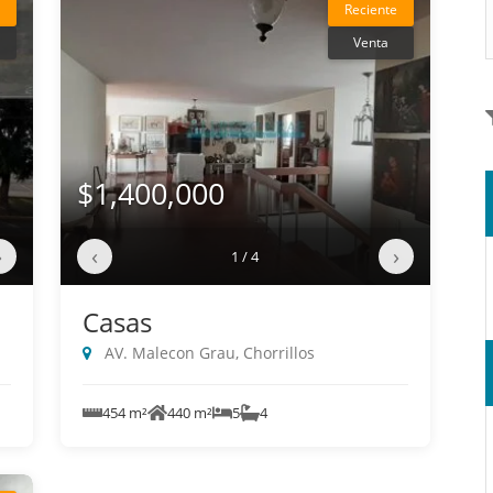
Reciente
Venta
$1,400,000
›
‹
›
1 / 4
Casas
AV. Malecon Grau, Chorrillos
454 m²
440 m²
5
4