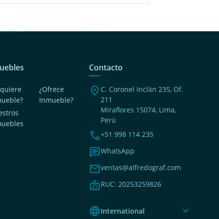
uebles
Contacto
location_on
quiere
¿Ofrece
C. Coronel Inclán 235, Of.
211
mueble?
Inmueble?
Miraflores 15074, Lima,
stros
Perú
muebles
phone
+51 998 114 235
chat
WhatsApp
mail
ventas@alfredograf.com
badge
RUC: 20253259826
language
expand_more
International