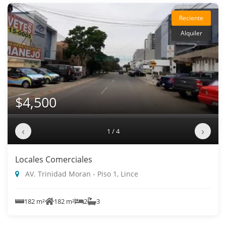
Reciente
Alquiler
$4,500
‹
›
1 / 4
Locales Comerciales
AV. Trinidad Moran - Piso 1, Lince
182 m²
182 m²
2
3