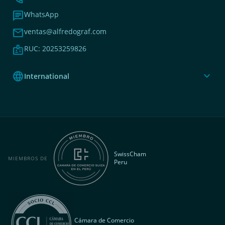
chat
WhatsApp
mail
ventas@alfredograf.com
badge
RUC: 20253259826
language
expand_more
International
SwissCham
MIEMBROS DE
Peru
Cámara de Comercio