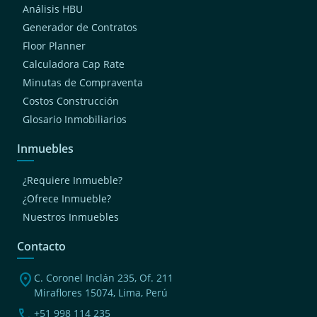
Análisis HBU
Generador de Contratos
Floor Planner
Calculadora Cap Rate
Minutas de Compraventa
Costos Construcción
Glosario Inmobiliarios
Inmuebles
¿Requiere Inmueble?
¿Ofrece Inmueble?
Nuestros Inmuebles
Contacto
location_on
C. Coronel Inclán 235, Of. 211
Miraflores 15074, Lima, Perú
phone
+51 998 114 235