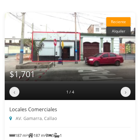
Reciente
Alquiler
$1,701
‹
›
1 / 4
Locales Comerciales
AV. Gamarra, Callao
187 m²
187 m²
5
1