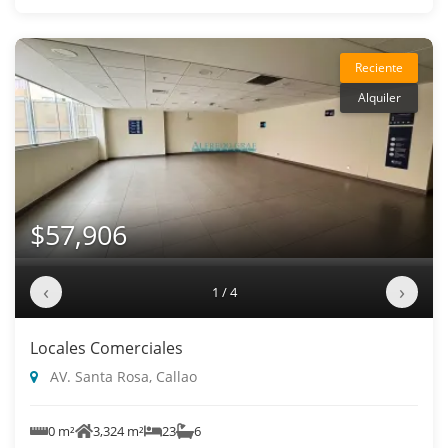
Reciente
Alquiler
$57,906
‹
›
1 / 4
Locales Comerciales
AV. Santa Rosa, Callao
0 m²
3,324 m²
23
6