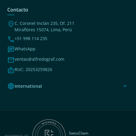
Contacto
location_on
C. Coronel Inclán 235, Of. 211
Miraflores 15074, Lima, Perú
phone
+51 998 114 235
chat
WhatsApp
mail
ventas@alfredograf.com
badge
RUC: 20253259826
language
expand_more
International
SwissCham
MIEMBROS DE