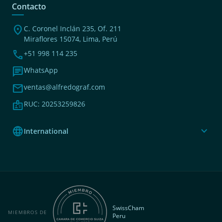
Contacto
location_on
C. Coronel Inclán 235, Of. 211
Miraflores 15074, Lima, Perú
phone
+51 998 114 235
chat
WhatsApp
mail
ventas@alfredograf.com
badge
RUC: 20253259826
language
expand_more
International
SwissCham
MIEMBROS DE
Peru