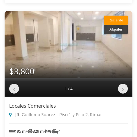
Reciente
Alquiler
$3,800
‹
›
1 / 4
Locales Comerciales
JR. Guillemo Suarez - Piso 1 y Piso 2, Rimac
195 m²
329 m²
4
4