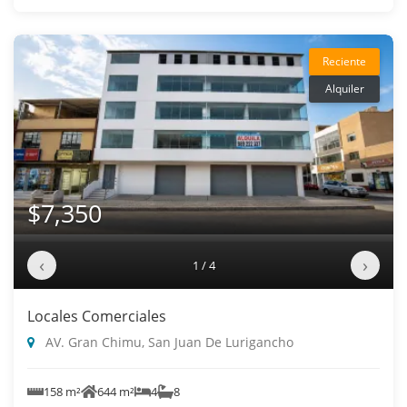
Reciente
Alquiler
$7,350
‹
›
1 / 4
Locales Comerciales
AV. Gran Chimu, San Juan De Lurigancho
158 m²
644 m²
4
8