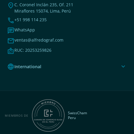
location_on
C. Coronel Inclán 235, Of. 211
Miraflores 15074, Lima, Perú
phone
+51 998 114 235
chat
WhatsApp
mail
ventas@alfredograf.com
badge
RUC: 20253259826
language
expand_more
International
SwissCham
MIEMBROS DE
Peru