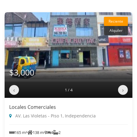
Reciente
Alquiler
$3,000
‹
›
1 / 4
Locales Comerciales
AV. Las Violetas - Piso 1, Independencia
165 m²
138 m²
4
2