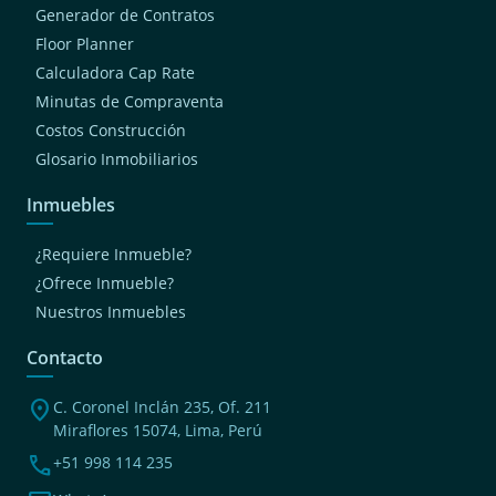
Generador de Contratos
Floor Planner
Calculadora Cap Rate
Minutas de Compraventa
Costos Construcción
Glosario Inmobiliarios
Inmuebles
¿Requiere Inmueble?
¿Ofrece Inmueble?
Nuestros Inmuebles
Contacto
location_on
C. Coronel Inclán 235, Of. 211
Miraflores 15074, Lima, Perú
phone
+51 998 114 235