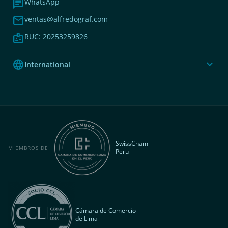
chat
WhatsApp
mail
ventas@alfredograf.com
badge
RUC: 20253259826
language
expand_more
International
SwissCham
MIEMBROS DE
Peru
Cámara de Comercio
de Lima