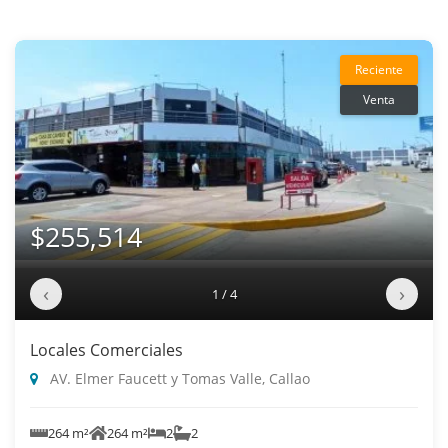
Reciente
Venta
$255,514
‹
›
1 / 4
Locales Comerciales
AV. Elmer Faucett y Tomas Valle, Callao
264 m²
264 m²
2
2