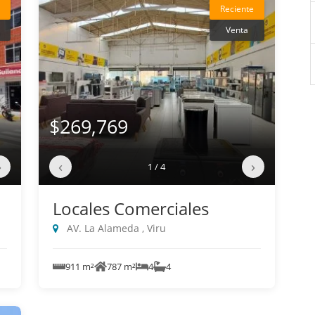
Reciente
Venta
$269,769
›
‹
›
1 / 4
Locales Comerciales
AV. La Alameda , Viru
911 m²
787 m²
4
4