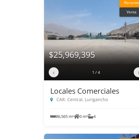
Reciente
Venta
$25,969,395
‹
1 / 4
Locales Comerciales
CAR. Central, Lurigancho
86,565 m²
0 m²
4