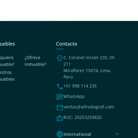
uebles
Contacto
location_on
quiere
¿Ofrece
C. Coronel Inclán 235, Of.
211
mueble?
Inmueble?
Miraflores 15074, Lima,
stros
Perú
muebles
phone
+51 998 114 235
chat
WhatsApp
mail
ventas@alfredograf.com
badge
RUC: 20253259826
language
expand_more
International