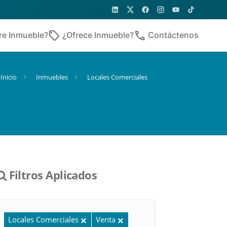
sell
phone
re Inmueble?
¿Ofrece Inmueble?
Contáctenos
Inicio
Inmuebles
Locales Comerciales
Filtros Aplicados
Locales Comerciales
Venta