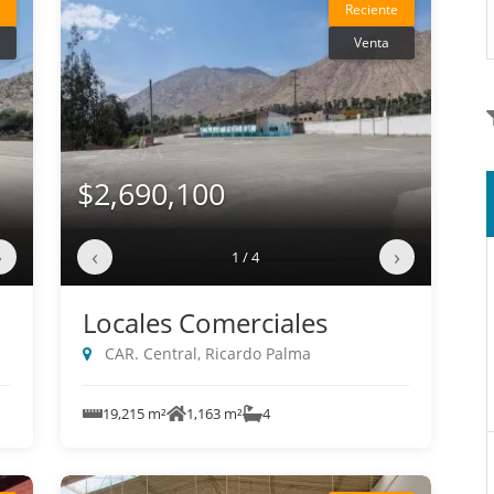
Reciente
Venta
$2,690,100
›
‹
›
1 / 4
Locales Comerciales
CAR. Central, Ricardo Palma
19,215 m²
1,163 m²
4