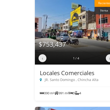
Reciente
Venta
$753,437
‹
1 / 4
Locales Comerciales
JR. Santo Domingo , Chincha Alta
390 m²
991 m²
5
4