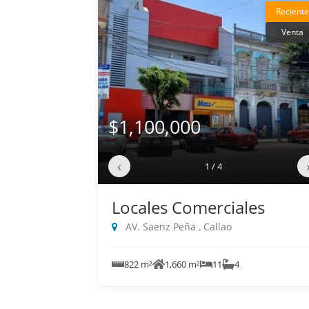
Reciente
Venta
$1,100,000
‹
1 / 4
Locales Comerciales
AV. Saenz Peña , Callao
822 m²
1,660 m²
11
4