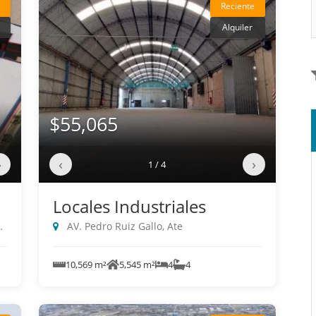
Reciente
Alquiler
$55,065
›
‹
›
1 / 4
Locales Industriales
AV. Pedro Ruiz Gallo, Ate
10,569 m²
5,545 m²
4
4