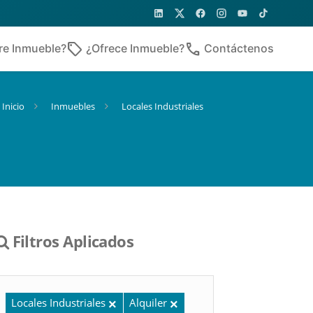
sell
phone
re Inmueble?
¿Ofrece Inmueble?
Contáctenos
Inicio
Inmuebles
Locales Industriales
Filtros Aplicados
Locales Industriales
Alquiler