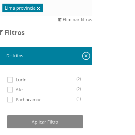
Lima provincia
Eliminar filtros
Filtros
Distritos
(2)
Lurin
(2)
Ate
(1)
Pachacamac
Aplicar Filtro