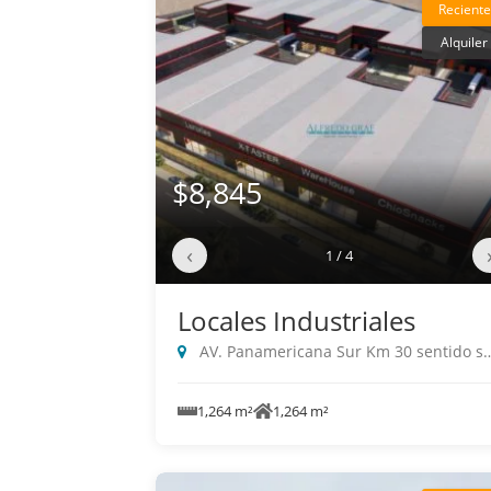
Reciente
Alquiler
$8,845
‹
1 / 4
Locales Industriales
AV. Panamericana Sur Km 30 sentido sur a, Lurin
1,264 m²
1,264 m²