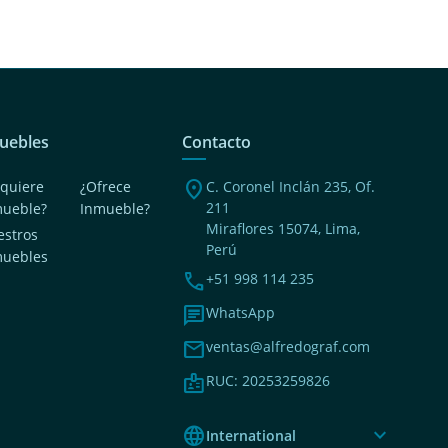
uebles
Contacto
location_on
quiere
¿Ofrece
C. Coronel Inclán 235, Of.
211
mueble?
Inmueble?
Miraflores 15074, Lima,
stros
Perú
muebles
phone
+51 998 114 235
chat
WhatsApp
mail
ventas@alfredograf.com
badge
RUC: 20253259826
language
expand_more
International