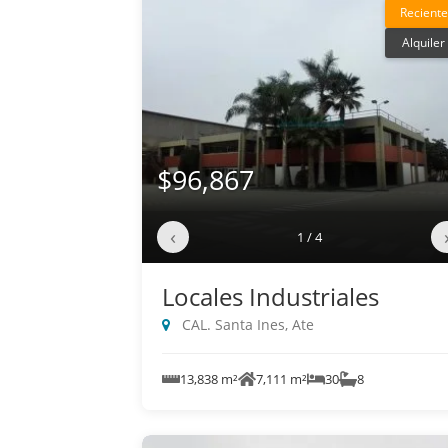
Reciente
Alquiler
$96,867
‹
1 / 4
Locales Industriales
CAL. Santa Ines, Ate
13,838 m²
7,111 m²
30
8