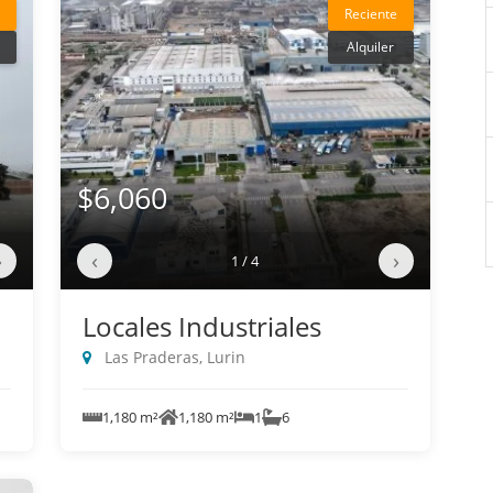
Reciente
Alquiler
$6,060
›
‹
›
1 / 4
Locales Industriales
Las Praderas, Lurin
1,180 m²
1,180 m²
1
6