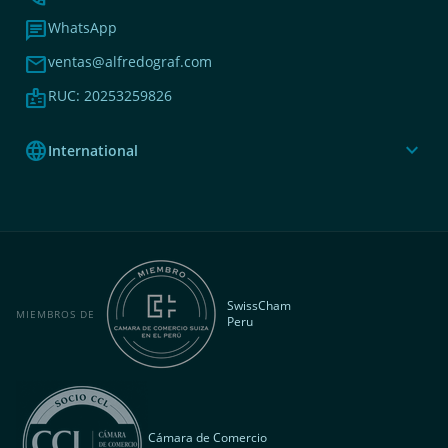
chat
WhatsApp
mail
ventas@alfredograf.com
badge
RUC: 20253259826
language
expand_more
International
SwissCham
MIEMBROS DE
Peru
Cámara de Comercio