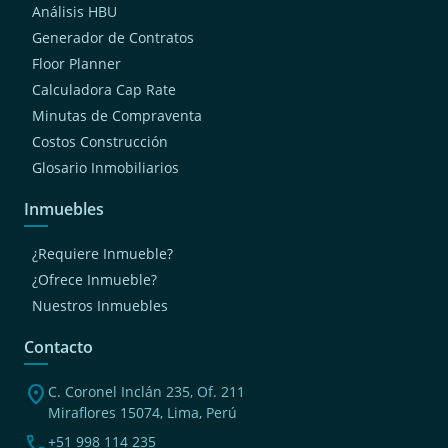
Análisis HBU
Generador de Contratos
Floor Planner
Calculadora Cap Rate
Minutas de Compraventa
Costos Construcción
Glosario Inmobiliarios
Inmuebles
¿Requiere Inmueble?
¿Ofrece Inmueble?
Nuestros Inmuebles
Contacto
location_on
C. Coronel Inclán 235, Of. 211
Miraflores 15074, Lima, Perú
phone
+51 998 114 235