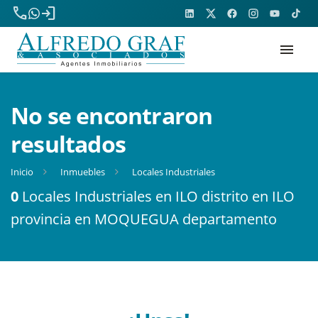
phone
login
menu
No se encontraron
resultados
Inicio
Inmuebles
Locales Industriales
0
Locales Industriales en ILO distrito en ILO
provincia en MOQUEGUA departamento