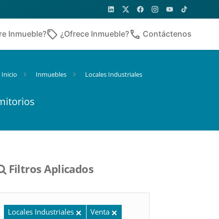
sell
phone
re Inmueble?
¿Ofrece Inmueble?
Contáctenos
Inicio
Inmuebles
Locales Industriales
mitorios
Filtros Aplicados
Locales Industriales
Venta