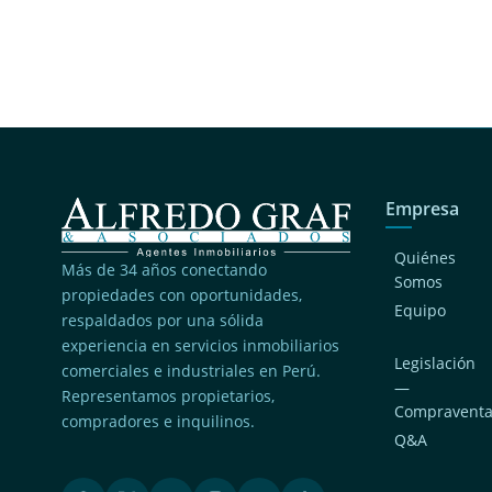
Empresa
Quiénes
Más de 34 años conectando
Somos
propiedades con oportunidades,
Equipo
respaldados por una sólida
experiencia en servicios inmobiliarios
Legislación
comerciales e industriales en Perú.
—
Representamos propietarios,
Compravent
compradores e inquilinos.
Q&A