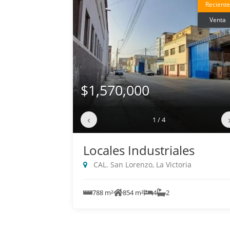
Reciente
Venta
$1,570,000
‹
1 / 4
Locales Industriales
CAL. San Lorenzo, La Victoria
788 m²
854 m²
4
2