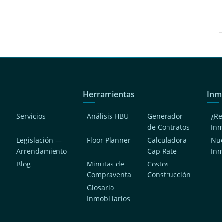
Herramientas
Inm
Servicios
Análisis HBU
Generador
¿Re
de Contratos
In
Legislación —
Floor Planner
Calculadora
Nue
Arrendamiento
Cap Rate
In
Blog
Minutas de
Costos
Compraventa
Construcción
a
Glosario
Inmobiliarios