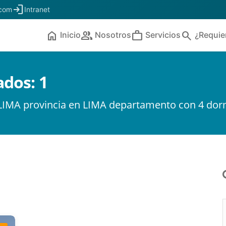
login
.com
Intranet
home
people
work
search
Inicio
Nosotros
Servicios
¿Requie
ados:
1
n LIMA provincia en LIMA departamento con 4 dor