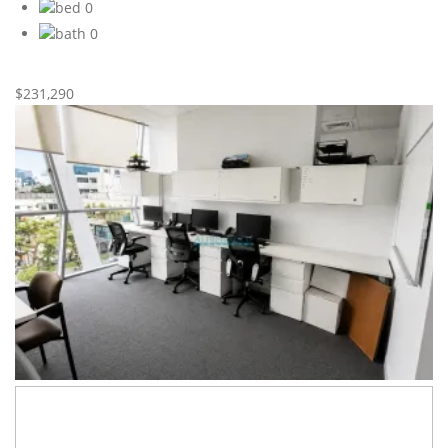
0
0
Nueva
Venta
$231,290