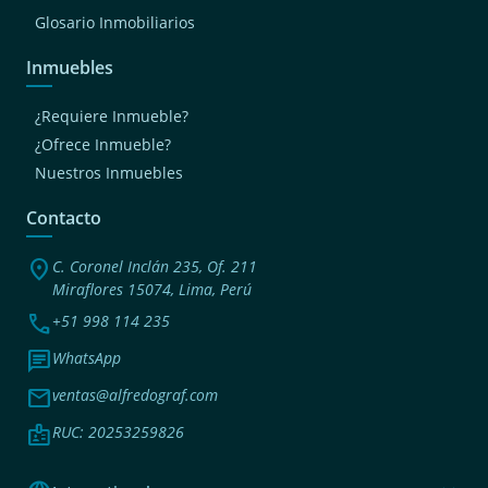
Glosario Inmobiliarios
Inmuebles
¿Requiere Inmueble?
¿Ofrece Inmueble?
Nuestros Inmuebles
Contacto
location_on
C. Coronel Inclán 235, Of. 211
Miraflores 15074, Lima, Perú
phone
+51 998 114 235
chat
WhatsApp
mail
ventas@alfredograf.com
badge
RUC: 20253259826