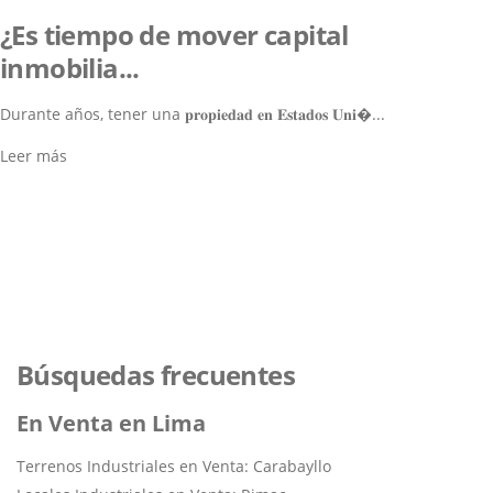
¿Es tiempo de mover capital
inmobilia...
Durante años, tener una 𝐩𝐫𝐨𝐩𝐢𝐞𝐝𝐚𝐝 𝐞𝐧 𝐄𝐬𝐭𝐚𝐝𝐨𝐬 𝐔𝐧𝐢�...
Leer más
Lo ayudamos a encontrar el
inmueble perfecto
Navegar por los Inmuebles
Búsquedas frecuentes
En Venta en Lima
Terrenos Industriales en Venta: Carabayllo