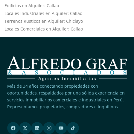
Edificios en Alquiler: Callao
Locales Industriales en Alquiler: Callao
Terrenos Rusticos en Alquiler: Chiclayo
Locales Comerciales en Alquiler: Callao
Más de 34 años conectando propiedades con
oportunidades, respaldados por una sólida experiencia en
servicios inmobiliarios comerciales e industriales en Perú.
Representamos propietarios, compradores e inquilinos.