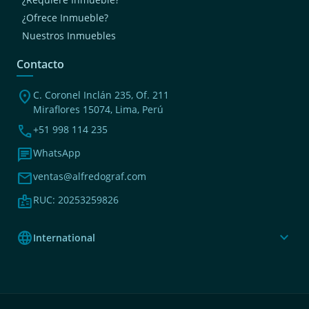
¿Ofrece Inmueble?
Nuestros Inmuebles
Contacto
location_on
C. Coronel Inclán 235, Of. 211
Miraflores 15074, Lima, Perú
phone
+51 998 114 235
chat
WhatsApp
mail
ventas@alfredograf.com
badge
RUC: 20253259826
language
expand_more
International