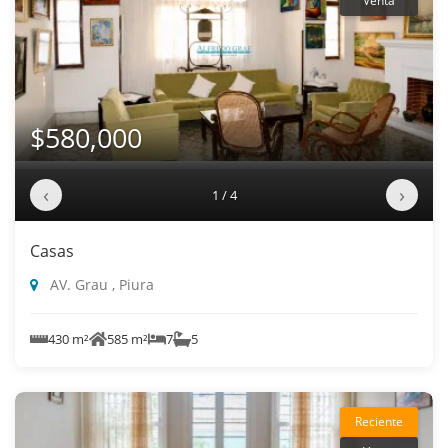
Venta
$580,000
‹
›
1 / 4
Casas
AV. Grau , Piura
430 m²
585 m²
7
5
Reciente