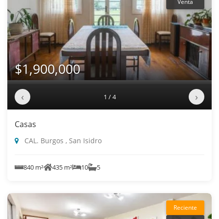
Venta
$1,900,000
‹
›
1 / 4
Casas
CAL. Burgos , San Isidro
840 m²
435 m²
10
5
Reciente