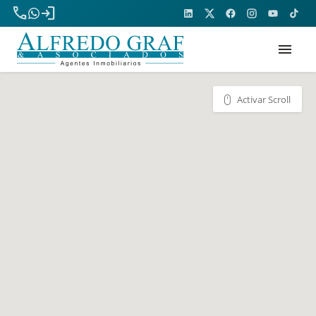
phone
login
menu
Activar Scroll