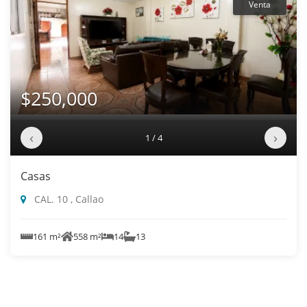
Venta
$250,000
‹
›
1 / 4
Casas
CAL. 10 , Callao
161 m²
558 m²
14
13