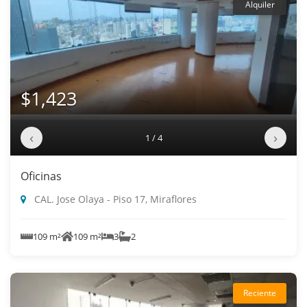
Alquiler
$1,423
‹
›
1 / 4
Oficinas
CAL. Jose Olaya - Piso 17, Miraflores
109 m²
109 m²
3
2
Reciente