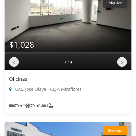
Alquiler
$1,028
‹
›
1 / 4
Oficinas
CAL. Jose Olaya - CEJP, Miraflores
79 m²
79 m²
1
1
Reciente