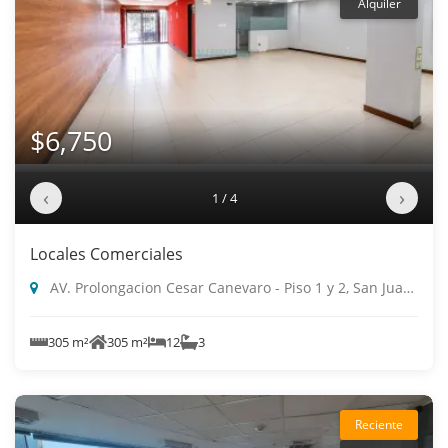
Alquiler
$6,750
‹
›
1 / 4
Locales Comerciales
AV. Prolongacion Cesar Canevaro - Piso 1 y 2, San Juan De Miraflores
305 m²
305 m²
12
3
Reciente