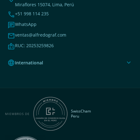
Miraflores 15074, Lima, Perú
phone
+51 998 114 235
chat
WhatsApp
mail
ventas@alfredograf.com
badge
RUC: 20253259826
language
expand_more
International
SwissCham
MIEMBROS DE
Peru