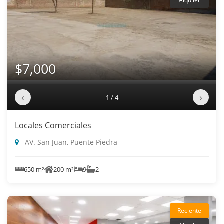
Alquiler
$7,000
‹
›
1 / 4
Locales Comerciales
AV. San Juan, Puente Piedra
650 m²
200 m²
9
2
Reciente