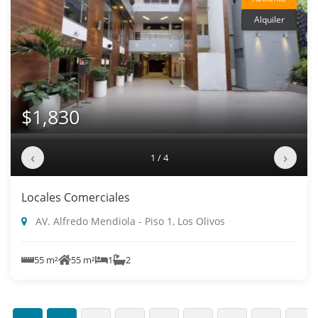
Alquiler
$1,830
‹
›
1 / 4
Locales Comerciales
AV. Alfredo Mendiola - Piso 1, Los Olivos
55 m²
55 m²
1
2