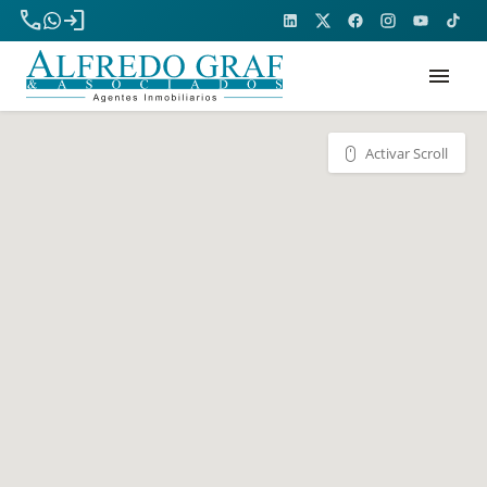
phone
login
menu
Activar Scroll