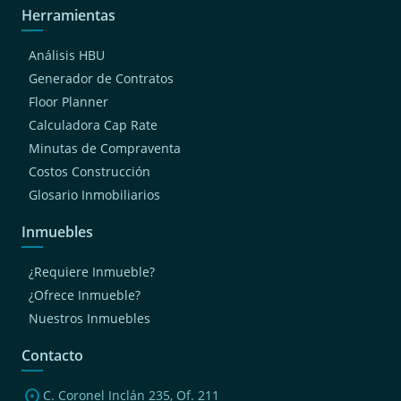
Herramientas
Análisis HBU
Generador de Contratos
Floor Planner
Calculadora Cap Rate
Minutas de Compraventa
Costos Construcción
Glosario Inmobiliarios
Inmuebles
¿Requiere Inmueble?
¿Ofrece Inmueble?
Nuestros Inmuebles
Contacto
location_on
C. Coronel Inclán 235, Of. 211