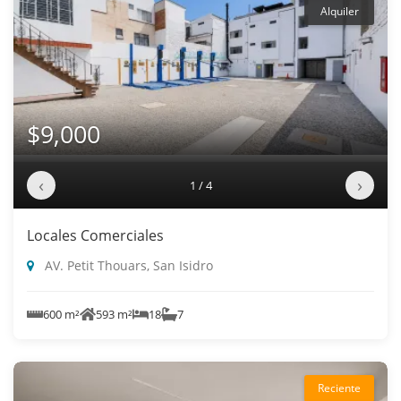
Alquiler
$9,000
‹
›
1 / 4
Locales Comerciales
AV. Petit Thouars, San Isidro
600 m²
593 m²
18
7
Reciente