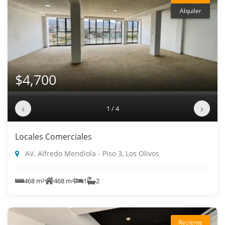
Alquiler
$4,700
‹
›
1 / 4
Locales Comerciales
AV. Alfredo Mendiola - Piso 3, Los Olivos
468 m²
468 m²
1
2
Reciente