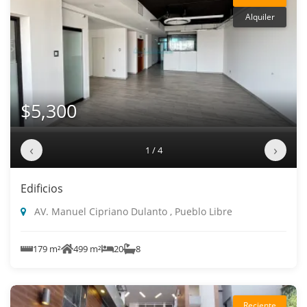
Alquiler
$5,300
‹
›
1 / 4
Edificios
AV. Manuel Cipriano Dulanto , Pueblo Libre
179 m²
499 m²
20
8
Reciente