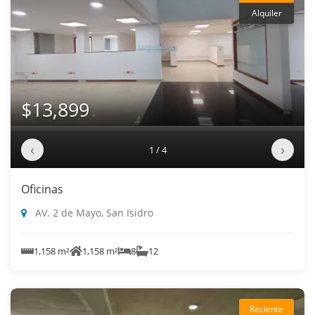
Alquiler
$13,899
‹
›
1 / 4
Oficinas
AV. 2 de Mayo, San Isidro
1,158 m²
1,158 m²
8
12
Reciente