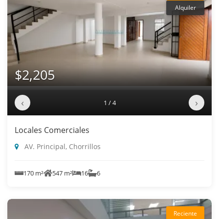
Alquiler
$2,205
‹
›
1 / 4
Locales Comerciales
AV. Principal, Chorrillos
170 m²
547 m²
16
6
Reciente