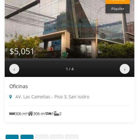
Alquiler
$5,051
‹
›
1 / 4
Oficinas
AV. Las Camelias - Piso 3, San Isidro
306 m²
306 m²
1
2