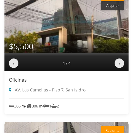
Alquiler
$5,500
‹
›
1 / 4
Oficinas
AV. Las Camelias - Piso 7, San Isidro
306 m²
306 m²
1
2
Reciente