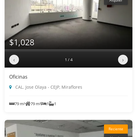
Alquiler
$1,028
‹
›
1 / 4
Oficinas
CAL. Jose Olaya - CEJP, Miraflores
79 m²
79 m²
1
1
Reciente