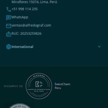
Miraflores 15074, Lima, Perú
phone
+51 998 114 235
chat
WhatsApp
mail
ventas@alfredograf.com
badge
RUC: 20253259826
language
expand_more
International
SwissCham
MIEMBROS DE
Peru