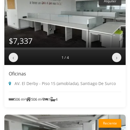
Alquiler
$7,337
‹
›
1 / 4
Oficinas
AV. El Derby - Piso 15 (amoblada), Santiago De Surco
506 m²
506 m²
1
4
Reciente