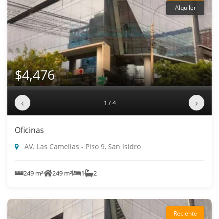
Alquiler
$4,476
‹
›
1 / 4
Oficinas
AV. Las Camelias - Piso 9, San Isidro
249 m²
249 m²
1
2
Reciente