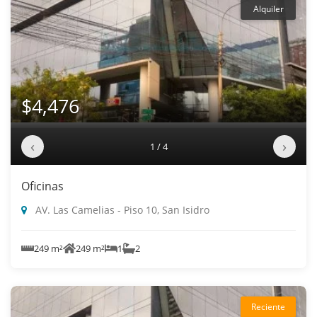
Alquiler
$4,476
‹
›
1 / 4
Oficinas
AV. Las Camelias - Piso 10, San Isidro
249 m²
249 m²
1
2
Reciente