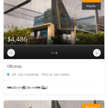
Alquiler
$4,486
‹
›
1 / 4
Oficinas
AV. Las Camelias - Piso 4, San Isidro
280 m²
280 m²
1
2
Reciente