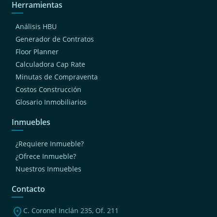
Herramientas
Análisis HBU
Generador de Contratos
Floor Planner
Calculadora Cap Rate
Minutas de Compraventa
Costos Construcción
Glosario Inmobiliarios
Inmuebles
¿Requiere Inmueble?
¿Ofrece Inmueble?
Nuestros Inmuebles
Contacto
location_on
C. Coronel Inclán 235, Of. 211