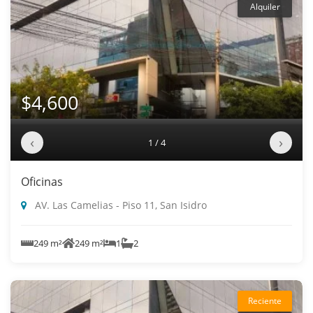
Alquiler
$4,600
‹
›
1 / 4
Oficinas
AV. Las Camelias - Piso 11, San Isidro
249 m²
249 m²
1
2
Reciente