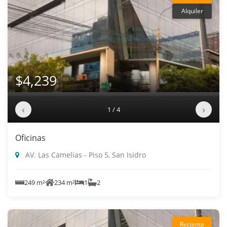
Alquiler
$4,239
‹
›
1 / 4
Oficinas
AV. Las Camelias - Piso 5, San Isidro
249 m²
234 m²
1
2
Reciente