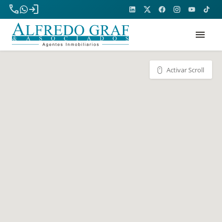
phone
login
menu
Activar Scroll