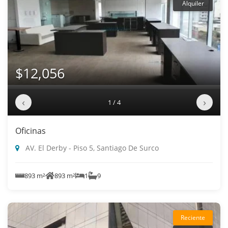
Alquiler
$12,056
‹
›
1 / 4
Oficinas
AV. El Derby - Piso 5, Santiago De Surco
893 m²
893 m²
1
9
Reciente