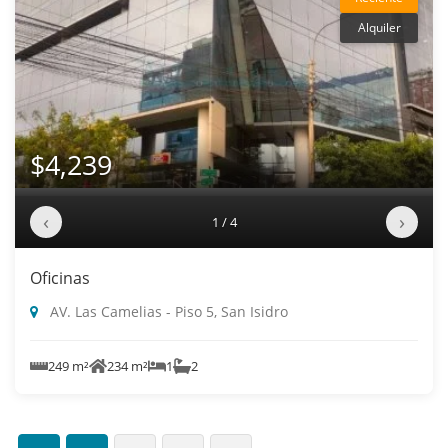
Alquiler
$4,239
‹
›
1 / 4
Oficinas
AV. Las Camelias - Piso 5, San Isidro
249 m²
234 m²
1
2