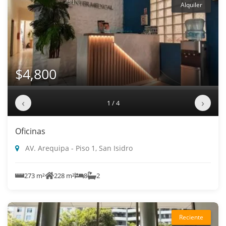
Alquiler
$4,800
‹
›
1 / 4
Oficinas
AV. Arequipa - Piso 1, San Isidro
273 m²
228 m²
8
2
Reciente