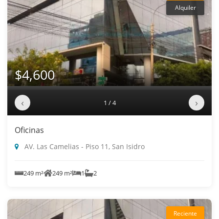
Alquiler
$4,600
‹
›
1 / 4
Oficinas
AV. Las Camelias - Piso 11, San Isidro
249 m²
249 m²
1
2
Reciente