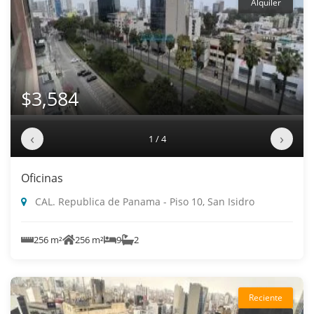
Alquiler
$3,584
‹
›
1 / 4
Oficinas
CAL. Republica de Panama - Piso 10, San Isidro
256 m²
256 m²
9
2
Reciente