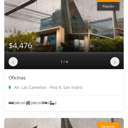
Alquiler
$4,476
‹
›
1 / 4
Oficinas
AV. Las Camelias - Piso 9, San Isidro
249 m²
249 m²
1
2
Reciente