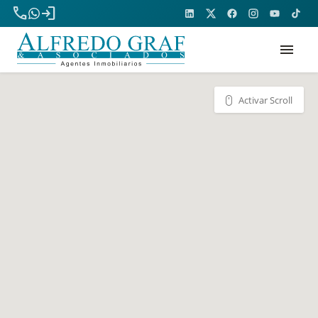
phone
login
menu
Activar Scroll