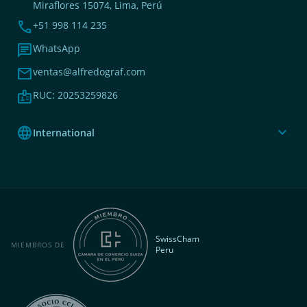
Miraflores 15074, Lima, Perú
phone
+51 998 114 235
chat
WhatsApp
mail
ventas@alfredograf.com
badge
RUC: 20253259826
language
expand_more
International
SwissCham
MIEMBROS DE
Peru