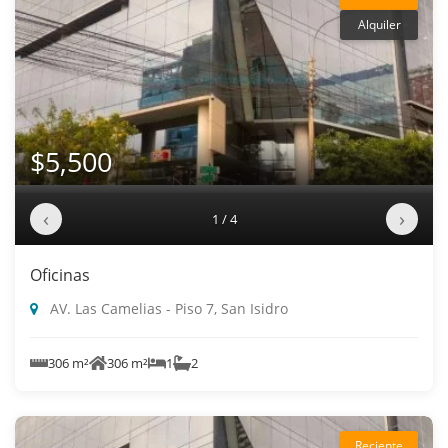
Alquiler
$5,500
‹
›
1 / 4
Oficinas
AV. Las Camelias - Piso 7, San Isidro
306 m²
306 m²
1
2
Reciente