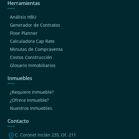
Herramientas
Análisis HBU
Generador de Contratos
Floor Planner
Calculadora Cap Rate
Minutas de Compraventa
Costos Construcción
Glosario Inmobiliarios
Inmuebles
¿Requiere Inmueble?
¿Ofrece Inmueble?
Nuestros Inmuebles
Contacto
location_on
C. Coronel Inclán 235, Of. 211