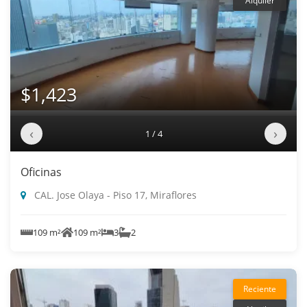
Alquiler
$1,423
‹
›
1 / 4
Oficinas
CAL. Jose Olaya - Piso 17, Miraflores
109 m²
109 m²
3
2
Reciente