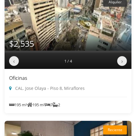
Alquiler
$2,535
‹
›
1 / 4
Oficinas
CAL. Jose Olaya - Piso 8, Miraflores
195 m²
195 m²
7
2
Reciente