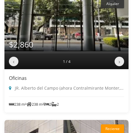
Alquiler
$2,860
‹
›
1 / 4
Oficinas
JR. Alberto del Campo (ahora Contralmirante Monter, Magdalena Del Mar
238 m²
238 m²
2
2
Reciente