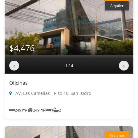
Alquiler
$4,476
‹
›
1 / 4
Oficinas
AV. Las Camelias - Piso 10, San Isidro
249 m²
249 m²
1
2
Reciente