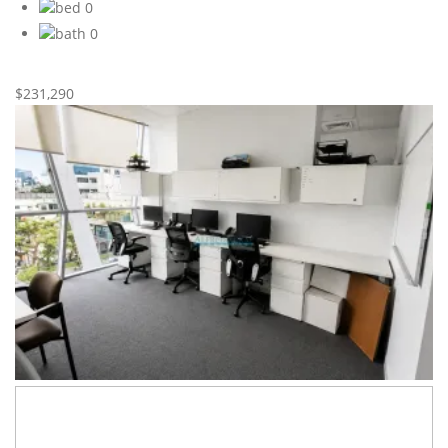
0
0
Nueva
Venta
$231,290