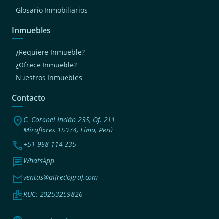
Glosario Inmobiliarios
Inmuebles
¿Requiere Inmueble?
¿Ofrece Inmueble?
Nuestros Inmuebles
Contacto
location_on
C. Coronel Inclán 235, Of. 211
Miraflores 15074, Lima, Perú
phone
+51 998 114 235
chat
WhatsApp
mail
ventas@alfredograf.com
badge
RUC: 20253259826