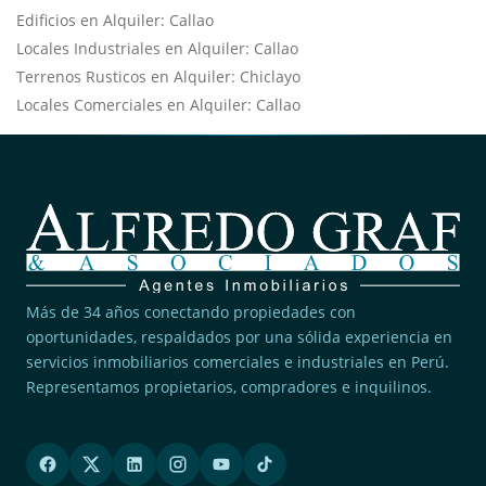
Edificios en Alquiler: Callao
Locales Industriales en Alquiler: Callao
Terrenos Rusticos en Alquiler: Chiclayo
Locales Comerciales en Alquiler: Callao
Más de 34 años conectando propiedades con
oportunidades, respaldados por una sólida experiencia en
servicios inmobiliarios comerciales e industriales en Perú.
Representamos propietarios, compradores e inquilinos.