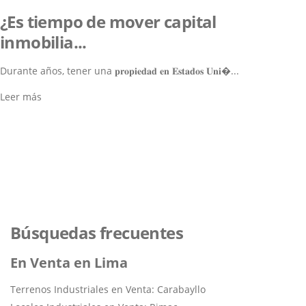
¿Es tiempo de mover capital
inmobilia...
Durante años, tener una 𝐩𝐫𝐨𝐩𝐢𝐞𝐝𝐚𝐝 𝐞𝐧 𝐄𝐬𝐭𝐚𝐝𝐨𝐬 𝐔𝐧𝐢�...
Leer más
Lo ayudamos a encontrar el
inmueble perfecto
Navegar por los Inmuebles
Búsquedas frecuentes
En Venta en Lima
Terrenos Industriales en Venta: Carabayllo