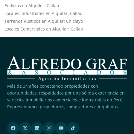
Edificios en Alquiler: Callao
Locales Industriales en Alquiler: Callao
Terrenos Rusticos en Alquiler: Chiclayo
Locales Comerciales en Alquiler: Callao
Más de 34 años conectando propiedades con
oportunidades, respaldados por una sólida experiencia en
servicios inmobiliarios comerciales e industriales en Perú.
Representamos propietarios, compradores e inquilinos.