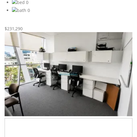
0
0
Nueva
Venta
$231,290