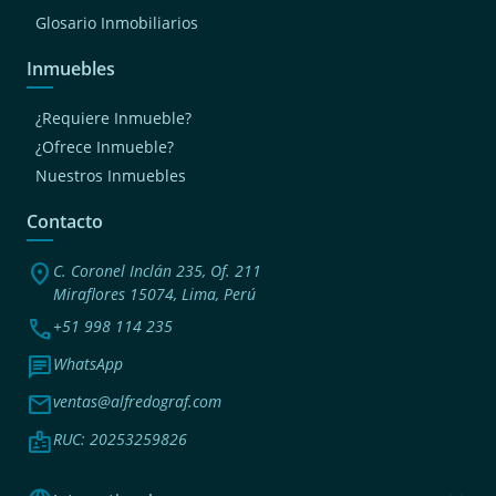
Glosario Inmobiliarios
Inmuebles
¿Requiere Inmueble?
¿Ofrece Inmueble?
Nuestros Inmuebles
Contacto
location_on
C. Coronel Inclán 235, Of. 211
Miraflores 15074, Lima, Perú
phone
+51 998 114 235
chat
WhatsApp
mail
ventas@alfredograf.com
badge
RUC: 20253259826