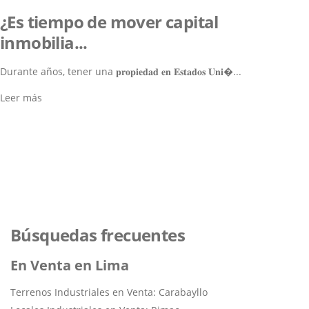
¿Es tiempo de mover capital
inmobilia...
Durante años, tener una 𝐩𝐫𝐨𝐩𝐢𝐞𝐝𝐚𝐝 𝐞𝐧 𝐄𝐬𝐭𝐚𝐝𝐨𝐬 𝐔𝐧𝐢�...
Leer más
Lo ayudamos a encontrar el
inmueble perfecto
Navegar por los Inmuebles
Búsquedas frecuentes
En Venta en Lima
Terrenos Industriales en Venta: Carabayllo