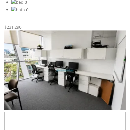
0
0
Nueva
Venta
$231,290