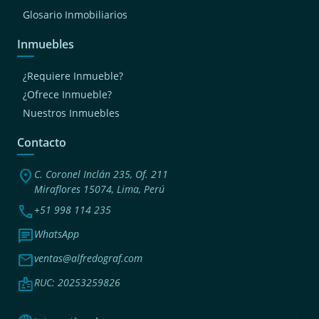
Glosario Inmobiliarios
Inmuebles
¿Requiere Inmueble?
¿Ofrece Inmueble?
Nuestros Inmuebles
Contacto
location_on
C. Coronel Inclán 235, Of. 211
Miraflores 15074, Lima, Perú
phone
+51 998 114 235
chat
WhatsApp
mail
ventas@alfredograf.com
badge
RUC: 20253259826