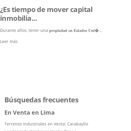
¿Es tiempo de mover capital
inmobilia...
Durante años, tener una 𝐩𝐫𝐨𝐩𝐢𝐞𝐝𝐚𝐝 𝐞𝐧 𝐄𝐬𝐭𝐚𝐝𝐨𝐬 𝐔𝐧𝐢�...
Leer más
Lo ayudamos a encontrar el
inmueble perfecto
Navegar por los Inmuebles
Búsquedas frecuentes
En Venta en Lima
Terrenos Industriales en Venta: Carabayllo