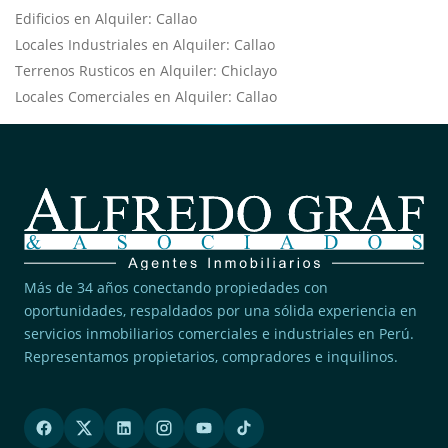
Edificios en Alquiler: Callao
Locales Industriales en Alquiler: Callao
Terrenos Rusticos en Alquiler: Chiclayo
Locales Comerciales en Alquiler: Callao
Más de 34 años conectando propiedades con
oportunidades, respaldados por una sólida experiencia en
servicios inmobiliarios comerciales e industriales en Perú.
Representamos propietarios, compradores e inquilinos.