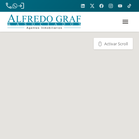
phone
login
menu
Activar Scroll