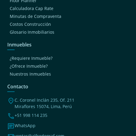
Floor Planner
Calculadora Cap Rate
Minutas de Compraventa
Costos Construcción
Glosario Inmobiliarios
Inmuebles
¿Requiere Inmueble?
¿Ofrece Inmueble?
Nuestros Inmuebles
Contacto
location_on
C. Coronel Inclán 235, Of. 211
Miraflores 15074, Lima, Perú
phone
+51 998 114 235
chat
WhatsApp
ventas@alfredograf.com