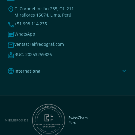
location_on
C. Coronel Inclán 235, Of. 211
Miraflores 15074, Lima, Perú
phone
+51 998 114 235
chat
WhatsApp
mail
ventas@alfredograf.com
badge
RUC: 20253259826
language
expand_more
International
SwissCham
MIEMBROS DE
Peru