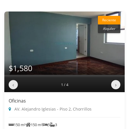
Reciente
Alquiler
$1,580
‹
›
1 / 4
Oficinas
AV. Alejandro Iglesias - Piso 2, Chorrillos
150 m²
150 m²
5
3