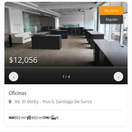
Reciente
Alquiler
$12,056
‹
›
1 / 4
Oficinas
AV. El Derby - Piso 5, Santiago De Surco
893 m²
893 m²
1
9