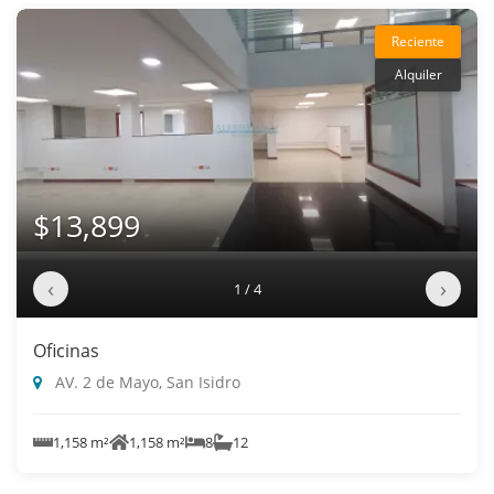
Reciente
Alquiler
$13,899
‹
›
1 / 4
Oficinas
AV. 2 de Mayo, San Isidro
1,158 m²
1,158 m²
8
12