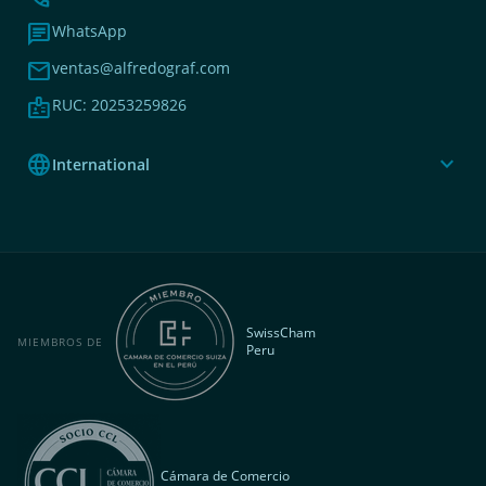
chat
WhatsApp
mail
ventas@alfredograf.com
badge
RUC: 20253259826
language
expand_more
International
SwissCham
MIEMBROS DE
Peru
Cámara de Comercio