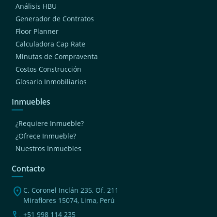
Análisis HBU
Generador de Contratos
Floor Planner
Calculadora Cap Rate
Minutas de Compraventa
Costos Construcción
Glosario Inmobiliarios
Inmuebles
¿Requiere Inmueble?
¿Ofrece Inmueble?
Nuestros Inmuebles
Contacto
location_on
C. Coronel Inclán 235, Of. 211
Miraflores 15074, Lima, Perú
phone
+51 998 114 235